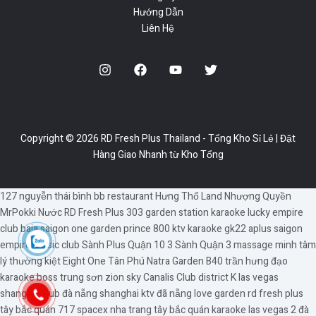
Hướng Dẫn
Liên Hệ
Copyright © 2026 RD Fresh Plus Thailand - Tổng Kho Sỉ Lẻ | Đặt
Hàng Giao Nhanh từ Kho Tổng
127 nguyễn thái bình
bb restaurant
Hưng Thổ Land
Nhượng Quyền
MrPokki
Nước RD Fresh Plus
303 garden station
karaoke lucky
empire
club
baia saigon
one garden
prince 800 ktv
karaoke gk22
aplus saigon
empire music club
Sành Plus Quận 10
3 Sành Quận 3
massage minh tâm
lý thường kiệt
Eight One Tân Phú
Natra Garden
B40 trần hưng đạo
karaoke boss trung sơn
zion sky
Canalis Club
district K
las vegas
shanghai club đà nẵng
shanghai ktv đã nẵng
love garden
rd fresh plus
tây bắc quán
717 spacex nha trang
tây bắc quán
karaoke las vegas 2 đà